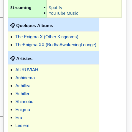
Streaming
Spotify
YouTube Music
🎧 Quelques
Albums
The Enigma X (Other Kingdoms)
TheEnigma XX (BudhaAwakeningLounge)
🎧
Artistes
AURUVIAH
Anhidema
Achillea
Schiller
Shinnobu
Enigma
Era
Lesiem