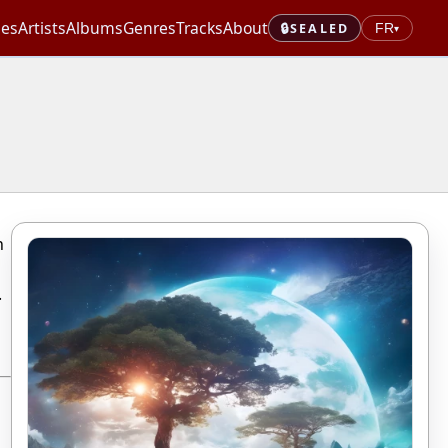
les
Artists
Albums
Genres
Tracks
About
🔒
SEALED
FR
▾
n
.
r